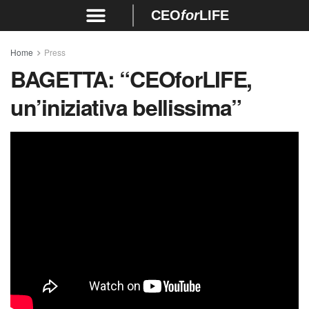
CEO
for
LIFE
Home
Press
BAGETTA:
“CEOforLIFE,
un’iniziativa bellissima”