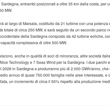
 e Sardegna, entrambi posizionati a oltre 35 km dalla costa, per 
750 MW.
rà al largo di Marsala, costituito da 21 turbine con una potenza
à totale di circa 250 MW, e sarà seguito da un secondo parco n
doccidentale della Sardegna composto da 42 turbine eoliche, co
apacità complessiva di oltre 500 MW.
uiscono, anche in qualità di soci di minoranza, altre società it
e Nice Technology e 7 Seas Wind per la Sardegna. I due parchi e
nel 2028 in Sardegna e produrranno più di 2.000 GWh/anno, che
dio annuo di quasi 750.000 famiglie nelle aree interessate, e 
allata, un incremento di circa il 50% rispetto alla produzione med