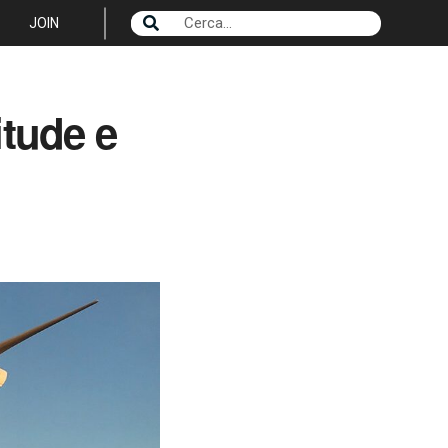
JOIN
itude e