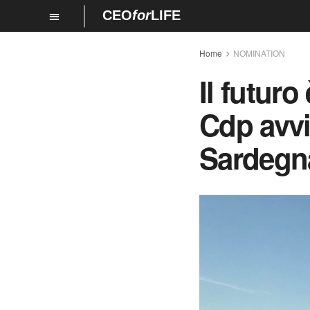
CEO
for
LIFE
Home
NOMINATION
Il futuro
Cdp avvia
Sardegn