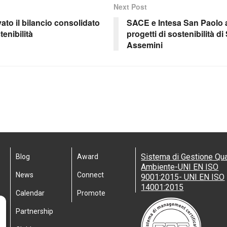
Next Post
ato il bilancio consolidato
SACE e Intesa San Paolo 
tenibilità
progetti di sostenibilità d
Assemini
Sistema di Gestione Qua
Blog
Award
Ambiente-UNI EN ISO
News
Connect
9001:2015- UNI EN ISO
14001:2015
Calendar
Promote
Partnership