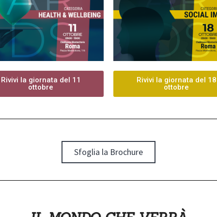
Rivivi la giornata del 11
Rivivi la giornata del 18
ottobre
ottobre
Sfoglia la Brochure