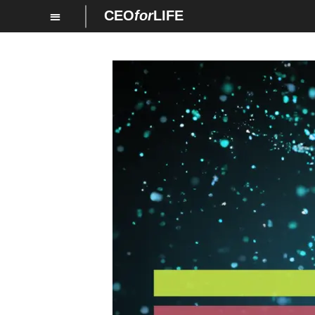
CEO
for
LIFE