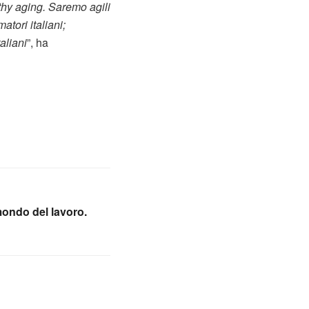
lthy aging. Saremo agili
tori italiani;
aliani
”, ha
mondo del lavoro.