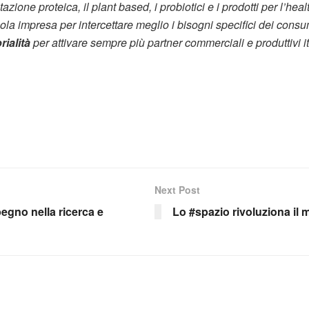
zione proteica, il plant based, i probiotici e i prodotti per l’hea
la impresa per intercettare meglio i bisogni specifici dei consuma
orialità
per attivare sempre più partner commerciali e produttivi it
Next Post
mpegno nella ricerca e
Lo #spazio rivoluziona il 