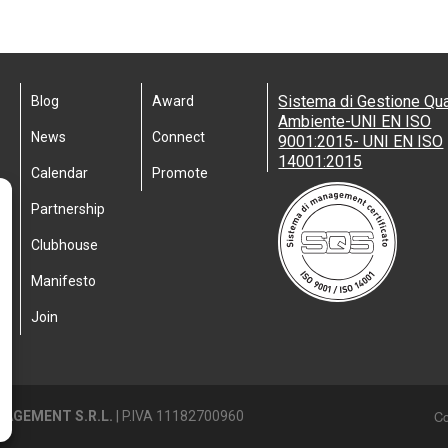
Sistema di Gestione Qua
Blog
Award
Ambiente-UNI EN ISO
News
Connect
9001:2015- UNI EN ISO
14001:2015
Calendar
Promote
Partnership
Clubhouse
Manifesto
Join
Co
AGEMENT S.R.L.
| P.IVA 11182700960