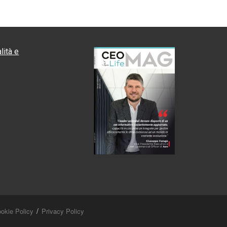
lità e
okie Policy
Privacy Policy