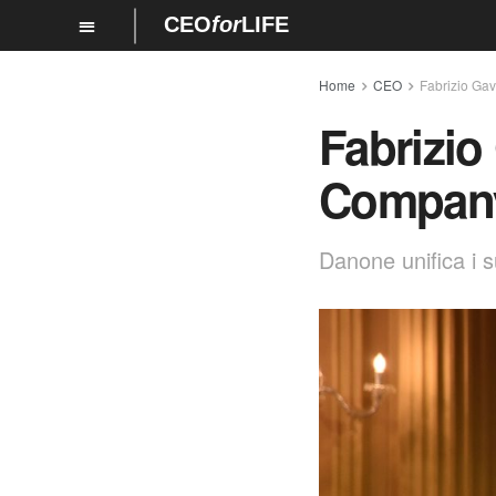
CEO
for
LIFE
Home
CEO
Fabrizio Gav
Fabrizio
Company 
Danone unifica i s