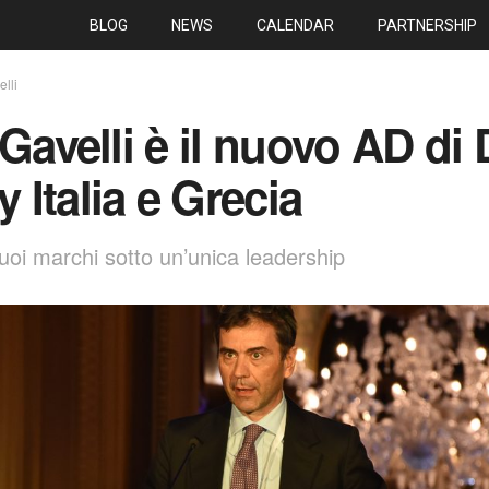
BLOG
NEWS
CALENDAR
PARTNERSHIP
elli
 Gavelli è il nuovo AD d
Italia e Grecia
uoi marchi sotto un’unica leadership