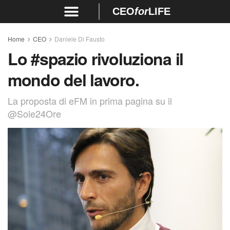
CEO
for
LIFE
Home
CEO
Daniele Di Fausto
Lo #spazio rivoluziona il
mondo del lavoro.
La proposta di eFM in prima pagina su il
@Sole24Ore