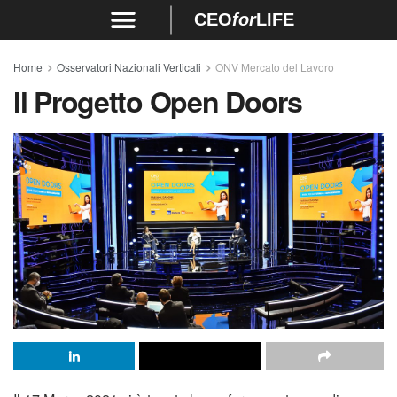
CEO
for
LIFE
Home
Osservatori Nazionali Verticali
ONV Mercato del Lavoro
Il Progetto Open Doors