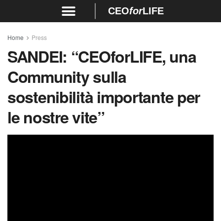
CEO
for
LIFE
Home
Press
SANDEI:
“CEOforLIFE, una
Community sulla
sostenibilità importante per
le nostre vite”