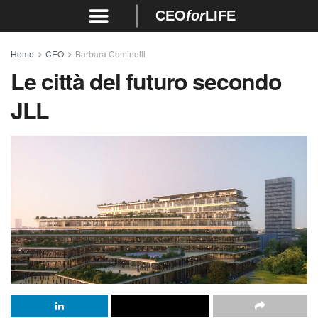
CEO
for
LIFE
Home
CEO
Barbara Cominelli
Le città del futuro secondo
JLL