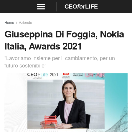
CEO
for
LIFE
Home
Aziende
Giuseppina Di Foggia, Nokia
Italia, Awards 2021
"Lavoriamo insieme per il cambiamento, per un
futuro sostenibile"