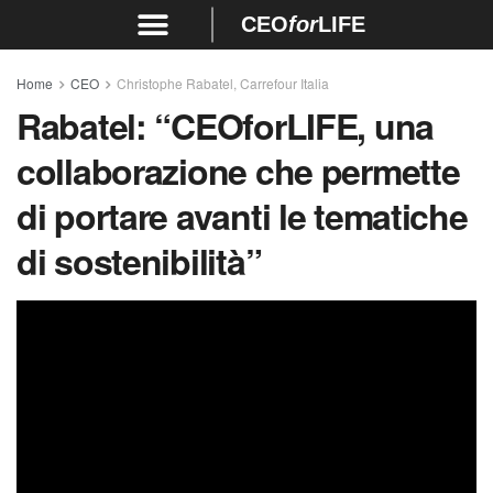
CEO
for
LIFE
Home
CEO
Christophe Rabatel, Carrefour Italia
Rabatel:
“CEOforLIFE, una
collaborazione che permette
di portare avanti le tematiche
di sostenibilità”