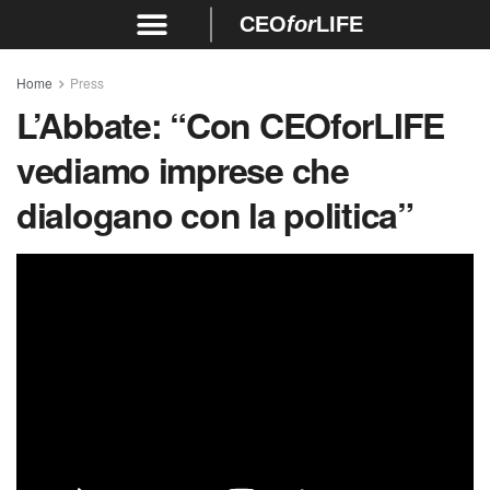
CEO
for
LIFE
Home
Press
L’Abbate:
“Con CEOforLIFE
vediamo imprese che
dialogano con la politica”