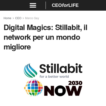
CEO
for
LIFE
Home
CEO
Marco Gay
Digital Magics: Stillabit, il
network per un mondo
migliore