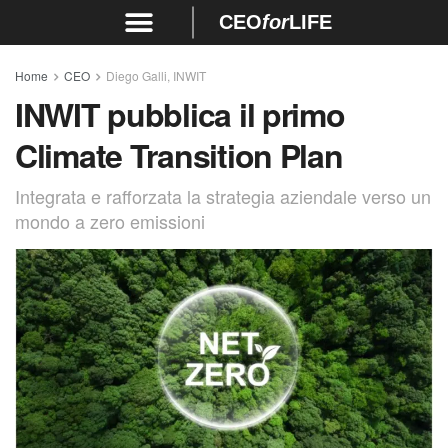
CEO
for
LIFE
Home
CEO
Diego Galli, INWIT
INWIT pubblica il primo
Climate Transition Plan
Integrata e rafforzata la strategia aziendale verso un
mondo a zero emissioni