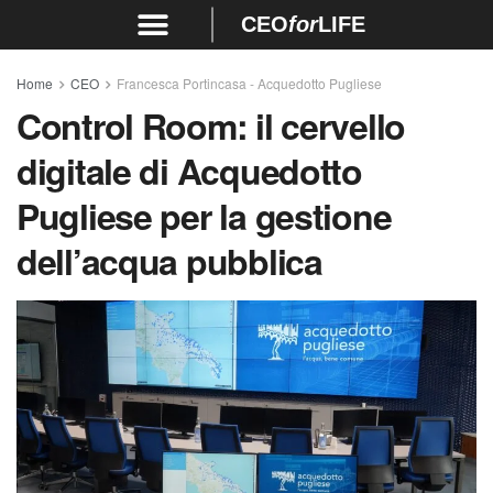
CEO
for
LIFE
Home
CEO
Francesca Portincasa - Acquedotto Pugliese
Control Room: il cervello
digitale di Acquedotto
Pugliese per la gestione
dell’acqua pubblica