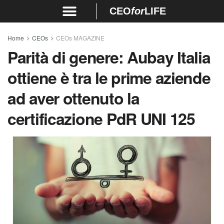
CEO
for
LIFE
Home
CEOs
CEOs MAGAZINE
Parità di genere: Aubay Italia
ottiene è tra le prime aziende
ad aver ottenuto la
certificazione PdR UNI 125