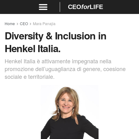
CEO
for
LIFE
Home
CEO
Mara Panajia
Diversity & Inclusion in
Henkel Italia.
Henkel Italia è attivamente impegnata nella
promozione dell’uguaglianza di genere, coesione
sociale e territoriale.