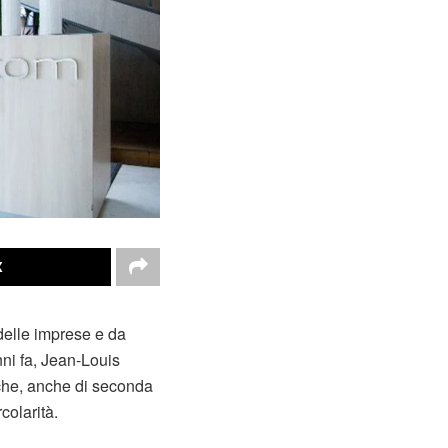
X
 delle imprese e da
nni fa, Jean-Louis
iche, anche di seconda
colarità.