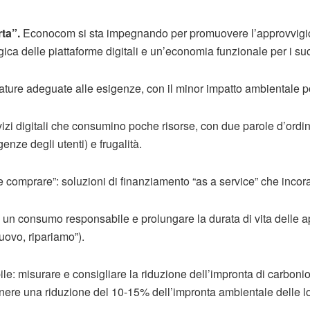
rta”.
Econocom si sta impegnando per promuovere l’approvvigi
ica delle piattaforme digitali e un’economia funzionale per i suoi
ature adeguate alle esigenze, con il minor impatto ambientale p
vizi digitali che consumino poche risorse, con due parole d’ordin
genze degli utenti) e frugalità.
he comprare”: soluzioni di finanziamento “as a service” che incorag
e un consumo responsabile e prolungare la durata di vita delle 
uovo, ripariamo”).
: misurare e consigliare la riduzione dell’impronta di carbonio 
tenere una riduzione del 10-15% dell’impronta ambientale delle 