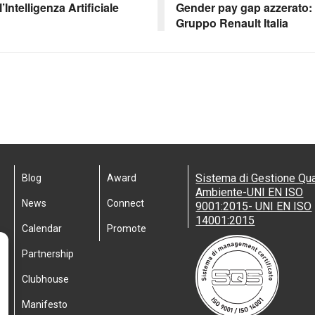
’Intelligenza Artificiale
Gender pay gap azzerato: i
Gruppo Renault Italia
Sistema di Gestione Qua
Blog
Award
Ambiente-UNI EN ISO
News
Connect
9001:2015- UNI EN ISO
14001:2015
Calendar
Promote
Partnership
Clubhouse
Manifesto