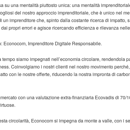
 su una mentalità piuttosto unica: una mentalità imprenditoriale
gliosi del nostro approccio imprenditoriale, che è unico nel 
i un imprenditore che, spinto dalla costante ricerca di impatto, si 
 dai propri errori e agisce ricercando efficienza e rilevanza nelle
mo: Econocom, Imprenditore Digitale Responsabile.
 tempo siamo impegnati nell’economia circolare, rendendola pa
ess. Coinvolgiamo i nostri clienti nel nostro movimento perché, 
to con le nostre offerte, riducendo la nostra impronta di carbon
 mercato con una valutazione extra-finanziaria Ecovadis di 70/10
irtuose.
esta circolarità, Econocom si impegna da monte a valle, con i s