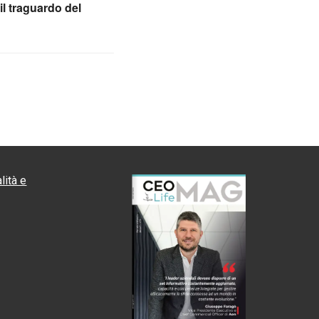
l traguardo del
lità e