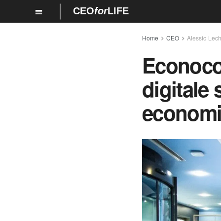
CEO
for
LIFE
Home
CEO
Alessio Lech
Econoco
digitale 
economia