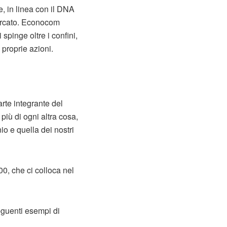
, in linea con il DNA
mercato. Econocom
spinge oltre i confini,
 proprie azioni.
rte integrante del
più di ogni altra cosa,
io e quella dei nostri
0, che ci colloca nel
eguenti esempi di