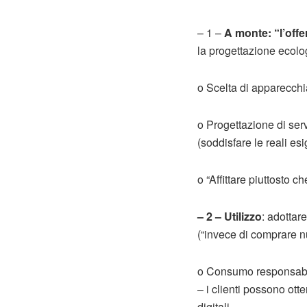
– 1 –
A monte: “l’offe
la progettazione ecolog
o Scelta di apparecchi
o Progettazione di ser
(soddisfare le reali esi
o “Affittare piuttosto c
– 2 – Utilizzo
: adottar
(“invece di comprare n
o Consumo responsabile
– i clienti possono ot
digitali.