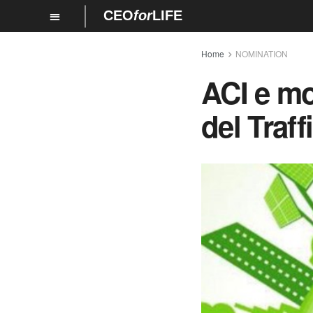
CEO
for
LIFE
Home
NOMINATION
ACI e mo
del Traff