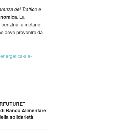
renza del Traffico e
conomica
. La
a benzina, a metano,
che deve provenire da
-energetica-sia-
OURFUTURE”
re di Banco Alimentare
ella solidarietà