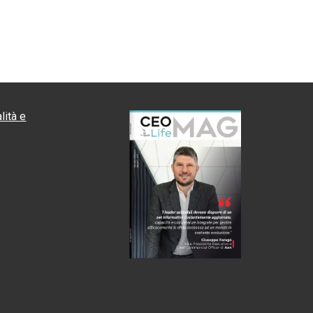
lità e