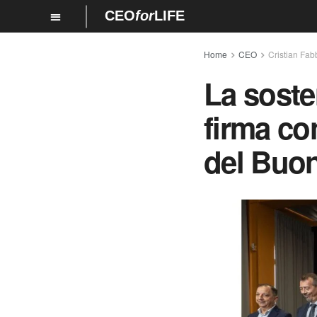
CEO
for
LIFE
Home
CEO
Cristian Fab
La soste
firma co
del Buo