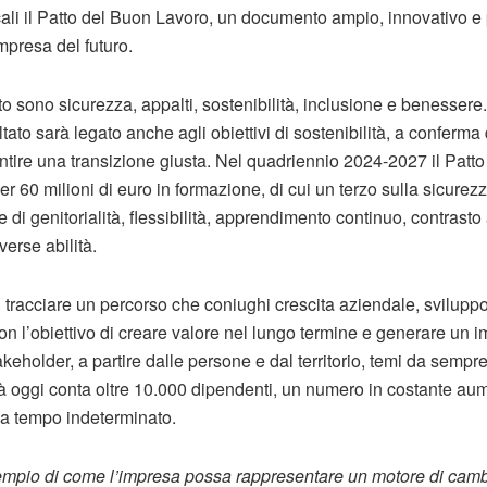
ali il Patto del Buon Lavoro, un documento ampio, innovativo 
mpresa del futuro.
sto sono sicurezza, appalti, sostenibilità, inclusione e benessere.
sultato sarà legato anche agli obiettivi di sostenibilità, a confer
antire una transizione giusta. Nel quadriennio 2024-2027 il Patt
r 60 milioni di euro in formazione, di cui un terzo sulla sicurez
re di genitorialità, flessibilità, apprendimento continuo, contrast
verse abilità.
tracciare un percorso che coniughi crescita aziendale, sviluppo
on l’obiettivo di creare valore nel lungo termine e generare un i
stakeholder, a partire dalle persone e dal territorio, temi da sempre
già oggi conta oltre 10.000 dipendenti, un numero in costante au
ti a tempo indeterminato.
empio di come l’impresa possa rappresentare un motore di camb