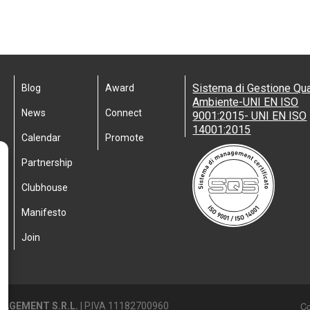
Sistema di Gestione Qua
Blog
Award
Ambiente-UNI EN ISO
News
Connect
9001:2015- UNI EN ISO
14001:2015
Calendar
Promote
Partnership
Clubhouse
Manifesto
Join
Co
AGEMENT S.R.L.
| P.IVA 11182700960