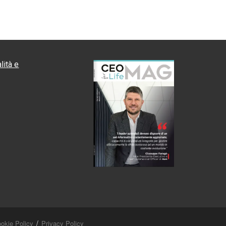
lità e
okie Policy
Privacy Policy