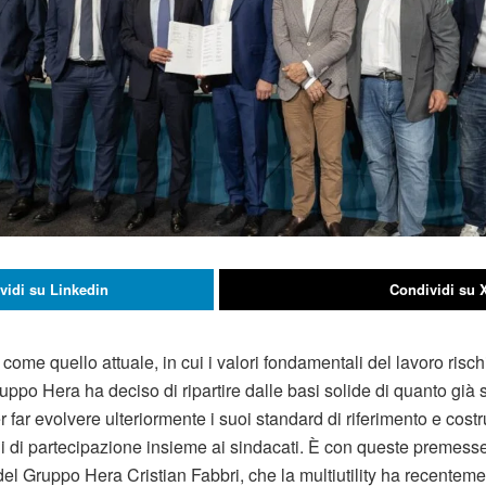
vidi su Linkedin
Condividi su 
 come quello attuale, in cui i valori fondamentali del lavoro ris
uppo Hera ha deciso di ripartire dalle basi solide di quanto già 
r far evolvere ulteriormente i suoi standard di riferimento e cost
li di partecipazione insieme ai sindacati. È con queste premess
el Gruppo Hera Cristian Fabbri, che la multiutility ha recenteme