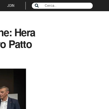
JOIN
one: Hera
vo Patto