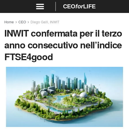
CEO
for
LIFE
Home
CEO
Diego Galli, INWIT
INWIT confermata per il terzo
anno consecutivo nell’indice
FTSE4good