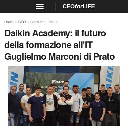
CEO
for
LIFE
Home
CEO
Geert Vos - Daikin
Daikin Academy: il futuro
della formazione all’IT
Guglielmo Marconi di Prato