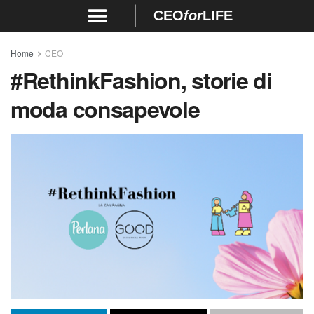
CEO
for
LIFE
Home
CEO
#RethinkFashion, storie di
moda consapevole