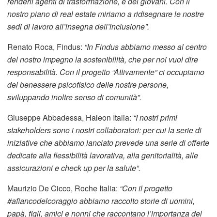
renderli agenti di trasformazione, e dei giovani. Con il
nostro piano di real estate miriamo a ridisegnare le nostre
sedi di lavoro all’insegna dell’inclusione”.
Renato Roca, Findus:
“In Findus abbiamo messo al centro
del nostro impegno la sostenibilità, che per noi vuol dire
responsabilità. Con il progetto “Attivamente” ci occupiamo
del benessere psicofisico delle nostre persone,
sviluppando inoltre senso di comunità”.
Giuseppe Abbadessa, Haleon Italia:
“I nostri primi
stakeholders sono i nostri collaboratori: per cui la serie di
iniziative che abbiamo lanciato prevede una serie di offerte
dedicate alla flessibilità lavorativa, alla genitorialità, alle
assicurazioni e check up per la salute”.
Maurizio De Cicco, Roche Italia:
“Con il progetto
#afiancodelcoraggio abbiamo raccolto storie di uomini,
papà, figli, amici e nonni che raccontano l’importanza del