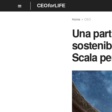
CEO
for
LIFE
Home
CEO
Una partn
sostenibi
Scala pe