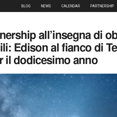
BLOG
NEWS
CALENDAR
PARTNERSHIP
ership all’insegna di obi
li: Edison al fianco di Te
r il dodicesimo anno