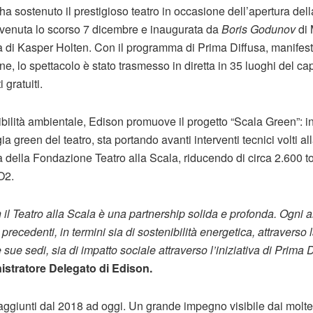
ha sostenuto il prestigioso teatro in occasione dell’apertura del
vvenuta lo scorso 7 dicembre e inaugurata da
Boris Godunov
di 
a di Kasper Holten. Con il programma di Prima Diffusa, manifest
e, lo spettacolo è stato trasmesso in diretta in 35 luoghi del 
 gratuiti.
ibilità ambientale, Edison promuove il progetto “Scala Green”: inf
gia green del teatro, sta portando avanti interventi tecnici volti 
a della Fondazione Teatro alla Scala, riducendo di circa 2.600 t
O2.
 il Teatro alla Scala è una partnership solida e profonda. Ogni
 precedenti, in termini sia di sostenibilità energetica, attraverso
sue sedi, sia di impatto sociale attraverso l’iniziativa di Prima 
istratore Delegato di Edison.
raggiunti dal 2018 ad oggi. Un grande impegno visibile dai moltepl