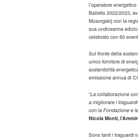
l’operatore energetico 
Balletto 2022/2023, a
Musorgskij con la regi
sua undicesima edizion
celebrato con 60 eventi
Sul fronte della sosten
unico fornitore di ener
sostenibilità energetic
emissione annua di C
“
La collaborazione con
a migliorare i traguardi
con la Fondazione e le 
Nicola Monti, l’Ammin
Sono tanti i traguardi 