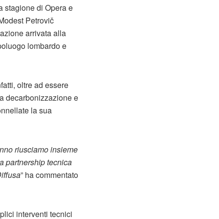
la stagione di Opera e
Modest Petrovič
azione arrivata alla
capoluogo lombardo e
atti, oltre ad essere
alla decarbonizzazione e
onnellate la sua
 anno riusciamo insieme
 la partnership tecnica
Diffusa
” ha commentato
ici interventi tecnici