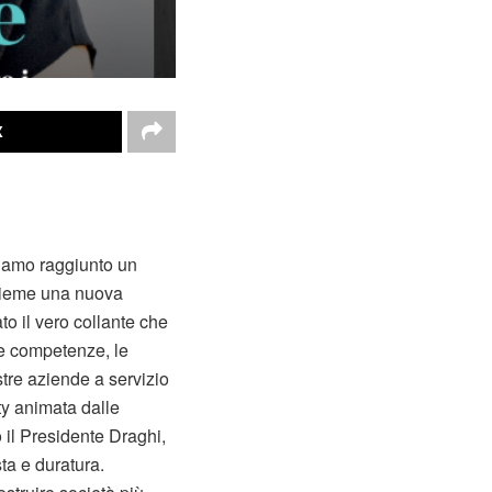
X
biamo raggiunto un
nsieme una nuova
to il vero collante che
ie competenze, le
tre aziende a servizio
ty animata dalle
 il Presidente Draghi,
ta e duratura.