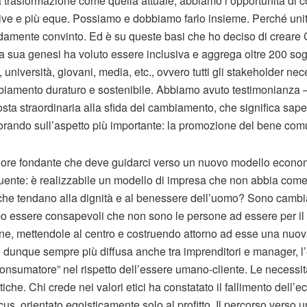
a trasformazione come quella attuale, abbiamo l’opportunità di co
tive e più eque. Possiamo e dobbiamo farlo insieme. Perché uniti 
damente convinto. Ed è su queste basi che ho deciso di creare
a sua genesi ha voluto essere inclusiva e aggrega oltre 200 sog
i, università, giovani, media, etc., ovvero tutti gli stakeholder nec
iamento duraturo e sostenibile. Abbiamo avuto testimonianza
posta straordinaria alla sfida del cambiamento, che significa sa
vorando sull’aspetto più importante: la promozione del bene com
alore fondante che deve guidarci verso un nuovo modello econ
uente: è realizzabile un modello di impresa che non abbia come un
che tendano alla dignità e al benessere dell’uomo? Sono cambiat
ssere consapevoli che non sono le persone ad essere per il prof
ne, mettendole al centro e costruendo attorno ad esse una nuov
e dunque sempre più diffusa anche tra imprenditori e manager, l’
onsumatore” nel rispetto dell’essere umano-cliente. Le necessi
tiche. Chi crede nei valori etici ha constatato il fallimento dell’
s, orientato egoisticamente solo al profitto. Il percorso verso