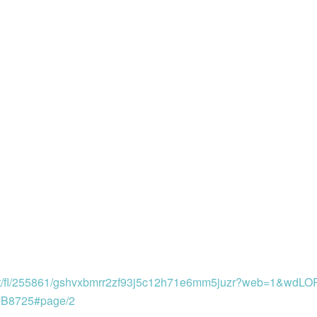
mi.it/fl/255861/gshvxbmrr2zf93j5c12h71e6mm5juzr?web=1&wd
B8725#page/2