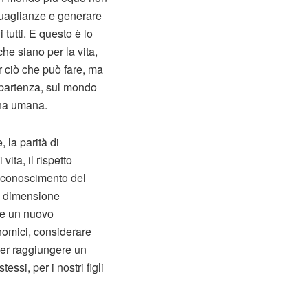
guaglianze e generare
tutti. E questo è lo
e siano per la vita,
 ciò che può fare, ma
ripartenza, sul mondo
sona umana.
, la parità di
ita, il rispetto
riconoscimento del
la dimensione
he un nuovo
nomici, considerare
per raggiungere un
essi, per i nostri figli