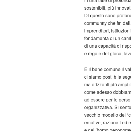
In una fase di profond
sostenibili, più innova
Di questo sono profon
community che fin dall
imprenditori, istituzion
fondamenta di un camb
di una capacità di ris
e regole del gioco, la
È il bene comune il v
ci siamo posti è la seg
ma orizzonti più ampi 
come adesso dobbiamo e
ad essere per le perso
organizzativa. Si sent
vecchio modello del “c
emotive, razionali ed e
e dell’homo oeconomicu