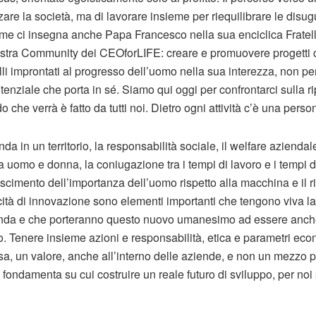
are la società, ma di lavorare insieme per riequilibrare le disu
me ci insegna anche Papa Francesco nella sua enciclica Fratelli 
ostra Community dei CEOforLIFE: creare e promuovere progetti ch
 improntati al progresso dell’uomo nella sua interezza, non per
tenziale che porta in sé. Siamo qui oggi per confrontarci sulla 
o che verrà è fatto da tutti noi. Dietro ogni attività c’è una per
da in un territorio, la responsabilità sociale, il welfare aziendale
a uomo e donna, la coniugazione tra i tempi di lavoro e i tempi di v
noscimento dell’importanza dell’uomo rispetto alla macchina e il 
acità di innovazione sono elementi importanti che tengono viva 
ienda e che porteranno questo nuovo umanesimo ad essere anc
Tenere insieme azioni e responsabilità, etica e parametri eco
a, un valore, anche all’interno delle aziende, e non un mezzo 
 fondamenta su cui costruire un reale futuro di sviluppo, per noi st