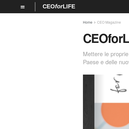
CEO
for
LIFE
Home
CEO Magazine
CEOforL
Mettere le proprie
Paese e delle nuo