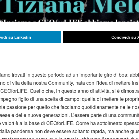
vidi su Linkedin
Condividi su 
mo trovati in questo periodo ad un importante giro di boa: ab
no di vita della nostra Community, nata con l’idea di mettere i
EOforLIFE. Quello che, in questo anno di attività, si è dimostra
impegno figlio di una scelta di campo: quella di mettere le propr
opria passione per quello che facciamo quotidianamente nelle nos
aese e delle nuove generazioni. L’essere parte di una communi
 valori è alla base di CEOforLIFE. Come ha sottolineato spesso
dalla pandemia non deve essere soltanto rapida, ma anche gius