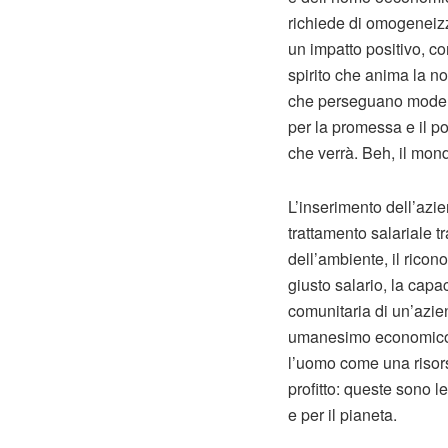
richiede di omogeneizz
un impatto positivo, co
spirito che anima la n
che perseguano modelli
per la promessa e il po
che verrà. Beh, il mond
L’inserimento dell’azien
trattamento salariale tr
dell’ambiente, il rico
giusto salario, la cap
comunitaria di un’az
umanesimo economico. 
l’uomo come una risors
profitto: queste sono le
e per il pianeta.