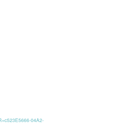
LOR=c523E5666-04A2-