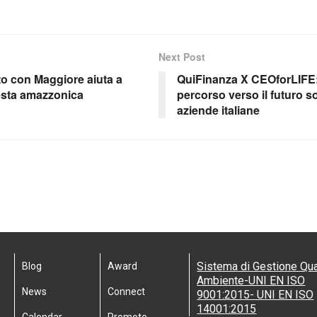
Next Post
o con Maggiore aiuta a
QuiFinanza X CEOforLIFE:
esta amazzonica
percorso verso il futuro so
aziende italiane
Sistema di Gestione Qua
Blog
Award
Ambiente-UNI EN ISO
News
Connect
9001:2015- UNI EN ISO
14001:2015