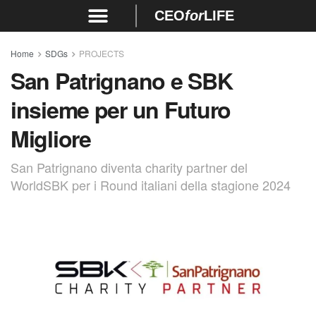
CEO
for
LIFE
Home
SDGs
PROJECTS
San Patrignano e SBK
insieme per un Futuro
Migliore
San Patrignano diventa charity partner del
WorldSBK per i Round italiani della stagione 2024