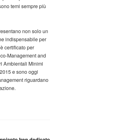
e sono temi sempre più
ppresentano non solo un
ne indispensabile per
è certificato per
 (Eco-Management and
ri Ambientali Minimi
1/2015 e sono oggi
y management riguardano
cazione.
impianto Iren dedicato