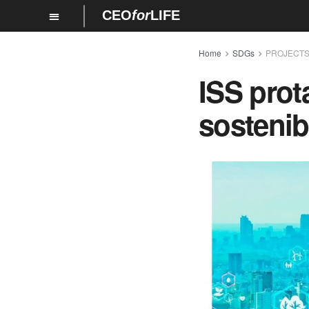
CEO
for
LIFE
Home
SDGs
PROJECT
ISS prot
sostenib