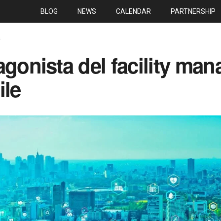
BLOG
NEWS
CALENDAR
PARTNERSHIP
S
agonista del facility ma
ile