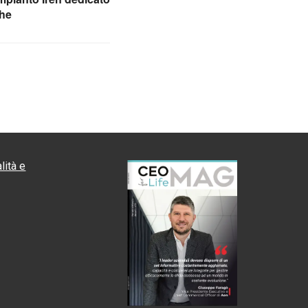
che
lità e