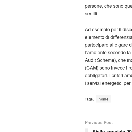
persone, che sono quell
sentiti.
Ad esempio per il disco
elemento di differenzi
partecipare alle gare d
l’ambiente secondo l
Audit Scheme), che ind
(CAM) sono invece i req
obbligatori. I criteri 
i servizi energetici per 
Tags:
home
Previous Post
Sielte, previste 