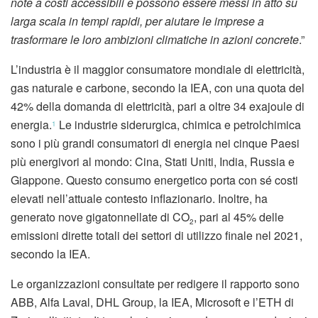
note a costi accessibili e possono essere messi in atto su
larga scala in tempi rapidi, per aiutare le imprese a
trasformare le loro ambizioni climatiche in azioni concrete
.”
L’industria è il maggior consumatore mondiale di elettricità,
gas naturale e carbone, secondo la IEA, con una quota del
42% della domanda di elettricità, pari a oltre 34 exajoule di
energia.
Le industrie siderurgica, chimica e petrolchimica
1
sono i più grandi consumatori di energia nei cinque Paesi
più energivori al mondo: Cina, Stati Uniti, India, Russia e
Giappone. Questo consumo energetico porta con sé costi
elevati nell’attuale contesto inflazionario. Inoltre, ha
generato nove gigatonnellate di CO
, pari al 45% delle
2
emissioni dirette totali dei settori di utilizzo finale nel 2021,
secondo la IEA.
Le organizzazioni consultate per redigere il rapporto sono
ABB, Alfa Laval, DHL Group, la IEA, Microsoft e l’ETH di