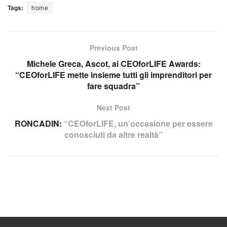
Tags:
home
Previous Post
Michele Greca, Ascot, ai CEOforLIFE Awards:
“CEOforLIFE mette insieme tutti gli imprenditori per
fare squadra”
Next Post
RONCADIN:
“CEOforLIFE, un’occasione per essere
conosciuti da altre realtà”