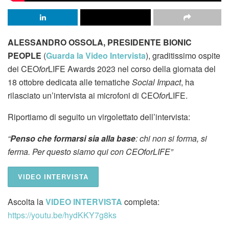
ALESSANDRO OSSOLA, PRESIDENTE BIONIC
PEOPLE
(
Guarda la Video Intervista
), graditissimo ospite
dei CEO
for
LIFE Awards 2023 nel corso della giornata del
18 ottobre dedicata alle tematiche
Social Impact
, ha
rilasciato un’intervista ai microfoni di CEO
for
LIFE.
Riportiamo di seguito un virgolettato dell’intervista:
“
Penso che formarsi sia alla base
: chi non si forma, si
ferma. Per questo siamo qui con CEOforLIFE”
VIDEO INTERVISTA
Ascolta la
VIDEO INTERVISTA
completa:
https://youtu.be/hydKKY7g8ks