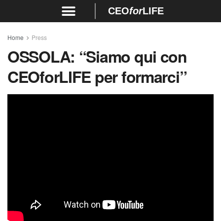
CEO
for
LIFE
Home
Press
OSSOLA:
“Siamo qui con
CEOforLIFE per formarci”