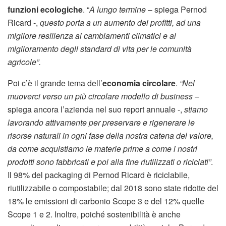
funzioni ecologiche
. “
A lungo termine
– spiega Pernod
Ricard -,
questo porta a un aumento dei profitti, ad una
migliore resilienza ai cambiamenti climatici e al
miglioramento degli standard di vita per le comunità
agricole”.
Poi c’è il grande tema dell’
economia circolare
.
“Nel
muoverci verso un più circolare modello di business
–
spiega ancora l’azienda nel suo report annuale -,
stiamo
lavorando attivamente per preservare e rigenerare le
risorse naturali in ogni fase della nostra catena del valore,
da come acquistiamo le materie prime a come i nostri
prodotti sono fabbricati e poi alla fine riutilizzati o riciclati”
.
Il 98% del packaging di Pernod Ricard è riciclabile,
riutilizzabile o compostabile; dal 2018 sono state ridotte del
18% le emissioni di carbonio Scope 3 e del 12% quelle
Scope 1 e 2. Inoltre, poiché sostenibilità è anche