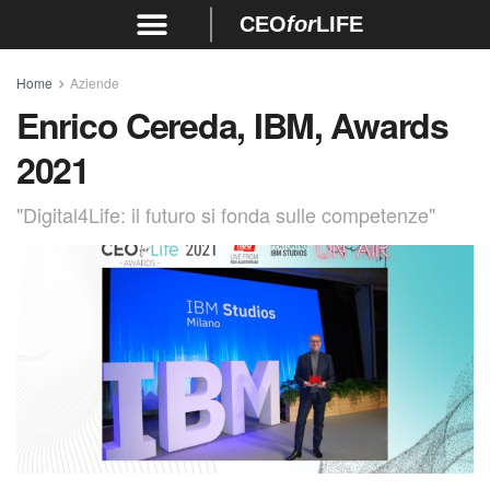
CEO
for
LIFE
Home
Aziende
Enrico Cereda, IBM, Awards
2021
"Digital4Life: il futuro si fonda sulle competenze"