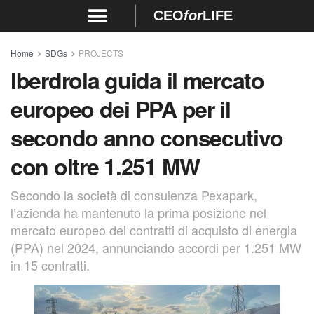
CEO
for
LIFE
Home
SDGs
PROJECTS
Iberdrola guida il mercato
europeo dei PPA per il
secondo anno consecutivo
con oltre 1.251 MW
Secondo la società di consulenza Pexapark,
l’azienda ha mantenuto la prima posizione nel
mercato europeo dei contratti di acquisto di energia
(PPA) nel 2024, annunciando accordi per 1.251 MW
in 15 contratti.