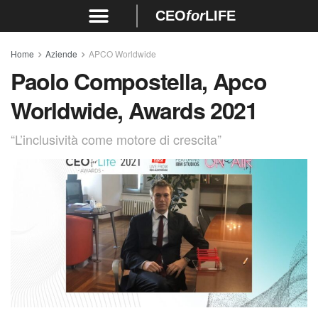
CEO
for
LIFE
Home
Aziende
APCO Worldwide
Paolo Compostella, Apco
Worldwide, Awards 2021
“L’inclusività come motore di crescita”