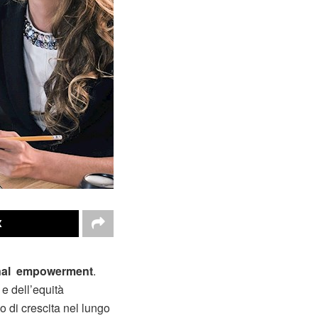
X
sonal empowerment
.
 e dell’equità
o di crescita nel lungo