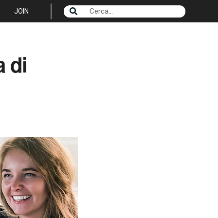
JOIN
a di