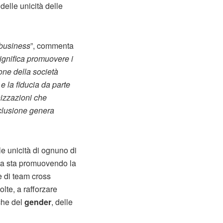
elle unicità delle
 business
”, commenta
significa promuovere i
ione della società
 la fiducia da parte
nizzazioni che
nclusione genera
le unicità di ognuno di
nda sta promuovendo la
e di team cross
lte, a rafforzare
che del
gender
, delle