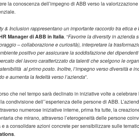
dere la conoscenza dell’impegno di ABB verso la valorizzazione d
enziale.
sity & Inclusion rappresentano un importante raccordo tra etica e
 HR Manager di ABB in Italia
. “
Favorire la diversity in azienda 
oraggio – collaborazione e curiosità), interpretare la trasformaz
biente positivo per assicurare la soddisfazione dei dipendenti e
mercato del lavoro caratterizzato da talenti che scelgono le orga
stenibilità al primo posto. Inoltre, l’impegno verso diversità e i
odo e aumenta la fedeltà verso l’azienda
”.
so che nel tempo sarà declinato in iniziative volte a celebrare 
la condivisione dell’’esperienza delle persone di ABB. L’azie
traverso numerose iniziative interne, prima fra tutte, la creazion
ntaria che mirano, attraverso l’eterogeneità delle persone coinvo
 e a consolidare azioni concrete per sensibilizzare sulle temati
ations
.