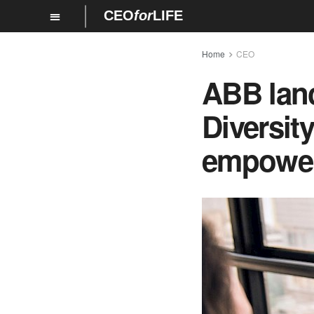
CEO
for
LIFE
Home
CEO
ABB lanc
Diversit
empowe