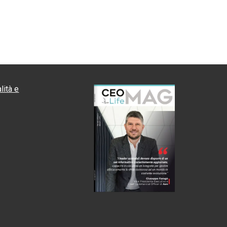
lità e