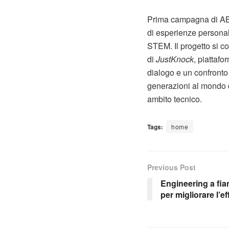
Prima campagna di ABB4
di esperienze personal
STEM. Il progetto si co
di
JustKnock
, piattafo
dialogo e un confronto
generazioni al mondo d
ambito tecnico.
Tags:
home
Previous Post
Engineering a fi
per migliorare l’e