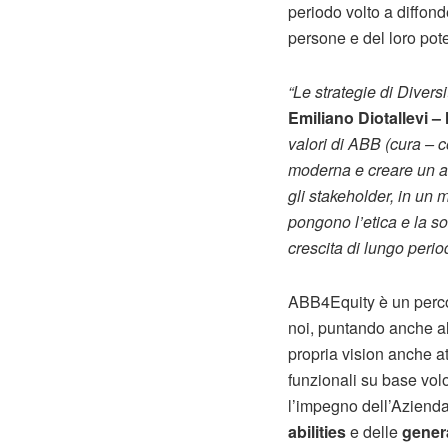
periodo volto a diffon
persone e del loro pot
“Le strategie di Diver
Emiliano Diotallevi –
valori di ABB (cura – c
moderna e creare un am
gli stakeholder, in un 
pongono l’etica e la so
crescita di lungo peri
ABB4Equity è un percor
noi, puntando anche al
propria vision anche at
funzionali su base volo
l’impegno dell’Azienda
abilities
e delle
gener