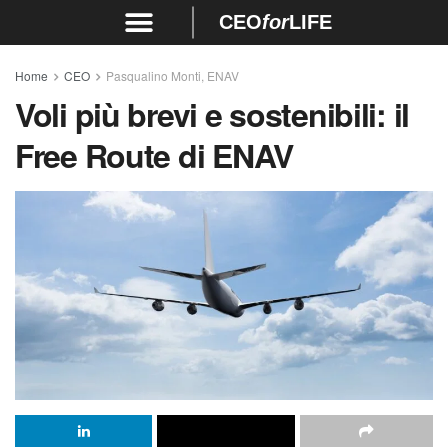
CEO
for
LIFE
Home
CEO
Pasqualino Monti, ENAV
Voli più brevi e sostenibili: il
Free Route di ENAV