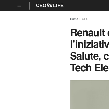
CEO
for
LIFE
Home
CEO
Renault 
l’iniziat
Salute, 
Tech Ele