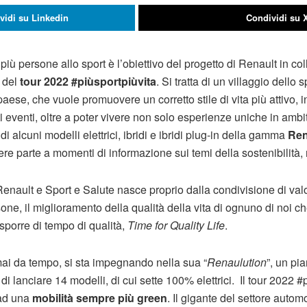
vidi su Linkedin
Condividi su 
iù persone allo sport è l’obiettivo del progetto di Renault in c
e del
tour 2022 #piùsportpiùvita
. Si tratta di un villaggio dello 
o paese, che vuole promuovere un corretto stile di vita più attivo,
i eventi, oltre a poter vivere non solo esperienze uniche in ambi
 di alcuni modelli elettrici, ibridi e ibridi plug-in della gamma
Ren
e parte a momenti di informazione sui temi della sostenibilità, 
enault e Sport e Salute nasce proprio dalla condivisione di valor
one, il miglioramento della qualità della vita di ognuno di noi ch
isporre di tempo di qualità,
Time for Quality Life
.
ai da tempo, si sta impegnando nella sua “
Renaulution
”, un pi
 di lanciare 14 modelli, di cui sette 100% elettrici. Il tour 2022 
 ad una
mobilità sempre più green
. Il gigante del settore autom