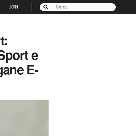
JOIN
t:
 Sport e
gane E-