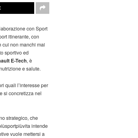
X
ollaborazione con Sport
sport itinerante, con
 in cui non manchi mai
to sportivo ed
ault E-Tech
, è
nutrizione e salute.
i quali l’interesse per
e si concretizza nel
ano strategico, che
#piùsportpiùvita intende
otive vuole mettersi a