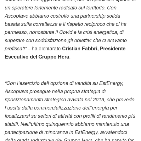
un operatore fortemente radicato sul territorio. Con
Ascopiave abbiamo costruito una partnership solida
basata sulla correttezza e il rispetto reciproco che ci ha
permesso, nonostante il Covid e la crisi energetica, di
superare con soddisfazione gli obiettivi che ci eravamo
prefissati” –
ha dichiarato
Cristian Fabbri, Presidente
Esecutivo del Gruppo Hera
.
“Con l’esercizio dell’opzione di vendita su EstEnergy,
Ascopiave prosegue nella propria strategia di
riposizionamento strategico avviata nel 2019, che prevede
l’uscita dalla commercializzazione dell’energia per
focalizzarsi su settori di attività con profili di rendimento più
stabili. Nell’ultimo quinquennio abbiamo mantenuto una
partecipazione di minoranza in EstEnergy, avvalendoci
della guida industriale del Gruppo Hera, che ha saputo far