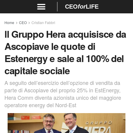
CEO
for
LIFE
Home
CEO
Cristian Fabbri
ll Gruppo Hera acquisisce da
Ascopiave le quote di
Estenergy e sale al 100% del
capitale sociale
A seguito dell’esercizio dell’opzione di vendita da
parte di Ascopiave del proprio 25% in EstEnergy,
Hera Comm diventa azionista unico del maggiore
operatore energy del Nord-Est