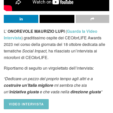
L’
ONOREVOLE MAURIZIO LUPI
(
Guarda la Video
Intervista
) graditissimo ospite dei CEO
for
LIFE Awards
2023 nel corso della giornata del 18 ottobre dedicata alle
tematiche
Social Impact,
ha rilasciato un’intervista ai
microfoni di CEO
for
LIFE.
Riportiamo di seguito un virgolettato dell’intervista:
“Dedicare un pezzo del proprio tempo agli altri e a
costruire un’Italia migliore
mi sembra che sia
un’
iniziativa giusta
e che vada nella
direzione giusta
”
VIDEO INTERVISTA