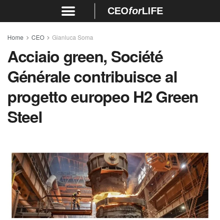
CEO
for
LIFE
Home
CEO
Gianluca Soma
Acciaio green, Société
Générale contribuisce al
progetto europeo H2 Green
Steel