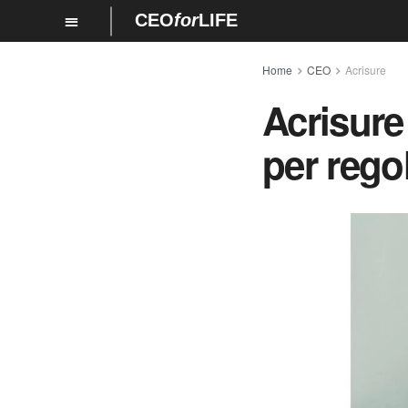
CEO
for
LIFE
Home
CEO
Acrisure
Acrisure
per rego