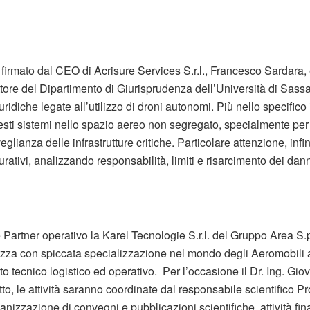
 firmato dal CEO di Acrisure Services S.r.l., Francesco Sardara,
ettore del Dipartimento di Giurisprudenza dell’Università di Sassa
idiche legate all’utilizzo di droni autonomi. Più nello specifico i
uesti sistemi nello spazio aereo non segregato, specialmente per
eglianza delle infrastrutture critiche. Particolare attenzione, infi
curativi, analizzando responsabilità, limiti e risarcimento dei dann
e Partner operativo la Karel Tecnologie S.r.l. del Gruppo Area S.
ezza con spiccata specializzazione nel mondo degli Aeromobili
rto tecnico logistico ed operativo. Per l’occasione il Dr. Ing. Gi
to, le attività saranno coordinate dal responsabile scientifico 
nizzazione di convegni e pubblicazioni scientifiche, attività fina