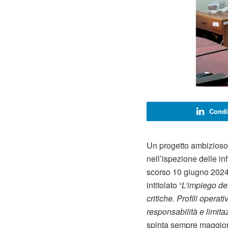
Condi
Un progetto ambizioso, 
nell’ispezione delle infr
scorso 10 giugno 2024 
intitolato “
L’impiego dei
critiche. Profili operat
responsabilità e limita
spinta sempre maggior