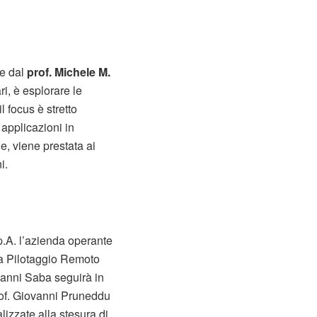
 e dal
prof. Michele M.
ri, è esplorare le
l focus è stretto
 applicazioni in
ne, viene prestata ai
i.
p.A. l’azienda operante
 a Pilotaggio Remoto
ovanni Saba seguirà in
Prof. Giovanni Pruneddu
lizzate alla stesura di