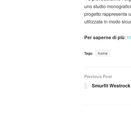
uno studio monografic
progetto rappresenta un
utilizzata in modo sicu
Per saperne di più
:
ht
Tags:
home
Previous Post
Smurfit Westrock I