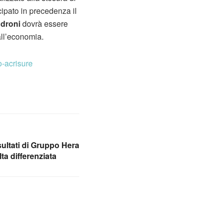
ipato in precedenza il
 droni
dovrà essere
all’economia.
o-acrisure
sultati di Gruppo Hera
lta differenziata