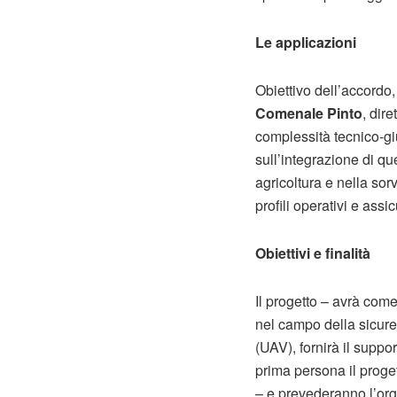
Le applicazioni
Obiettivo dell’accordo,
Comenale Pinto
, dir
complessità tecnico-giur
sull’integrazione di q
agricoltura e nella sorv
profili operativi e assi
Obiettivi e finalità
Il progetto – avrà com
nel campo della sicur
(UAV), fornirà il suppo
prima persona il proget
– e prevederanno l’orga