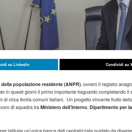
vidi su Linkedin
Condividi su 
 della popolazione residente (ANPR)
, ovvero il registro anagr
nto in questi giorni il primo importante traguardo completando il
ni di circa 8mila comuni italiani. Un progetto vincente frutto del
avoro di squadra tra
Ministero dell’Interno
,
Dipartimento per l
per istituire un’unica banca dati centralizzata guidato da divers