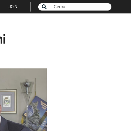
JOIN
ni