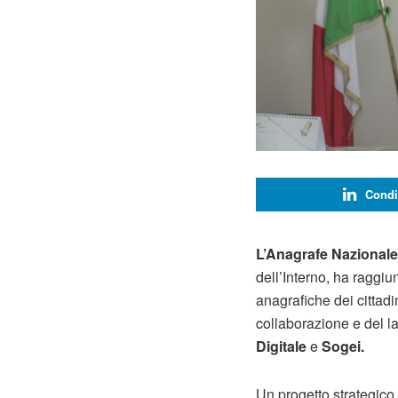
Condi
L’Anagrafe Nazionale
dell’Interno, ha raggiu
anagrafiche dei cittadi
collaborazione e del l
Digitale
e
Sogei.
Un progetto strategico 