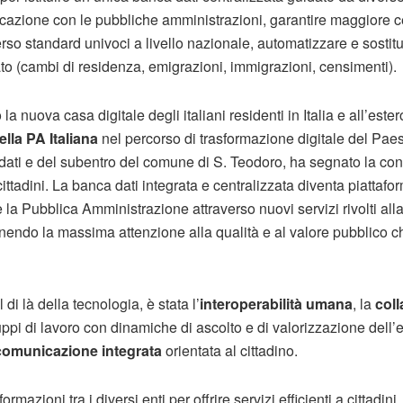
cazione con le pubbliche amministrazioni, garantire maggiore ce
rso standard univoci a livello nazionale, automatizzare e sostit
Stato (cambi di residenza, emigrazioni, immigrazioni, censimenti).
 nuova casa digitale degli italiani residenti in Italia e all’ester
ella PA Italiana
nel percorso di trasformazione digitale del Paes
o dati e del subentro del comune di S. Teodoro, ha segnato la co
cittadini. La banca dati integrata e centralizzata diventa piattafo
la Pubblica Amministrazione attraverso nuovi servizi rivolti all
tenendo la massima attenzione alla qualità e al valore pubblico c
 di là della tecnologia, è stata l’
interoperabilità umana
, la
col
uppi di lavoro con dinamiche di ascolto e di valorizzazione dell’
comunicazione integrata
orientata al cittadino.
rmazioni tra i diversi enti per offrire servizi efficienti a cittadini