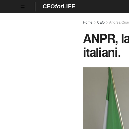
CEO
for
LIFE
Home
CEO
Andrea Quac
ANPR, la 
italiani.