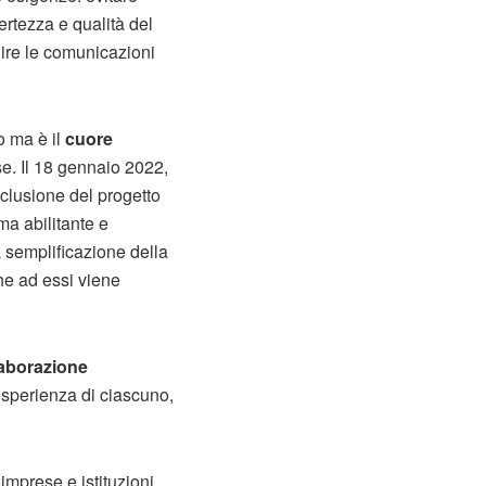
rtezza e qualità del
uire le comunicazioni
o ma è il
cuore
e. Il 18 gennaio 2022,
nclusione del progetto
rma abilitante e
a semplificazione della
he ad essi viene
laborazione
esperienza di ciascuno,
 imprese e istituzioni,