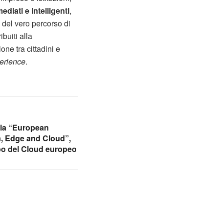
diati e intelligenti
,
 del vero percorso di
buiti alla
ne tra cittadini e
erience
.
ella “European
ta, Edge and Cloud”,
po del Cloud europeo