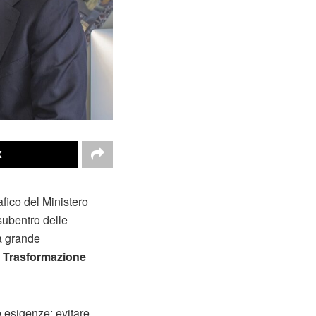
X
afico del Ministero
 subentro delle
la grande
a Trasformazione
e esigenze: evitare