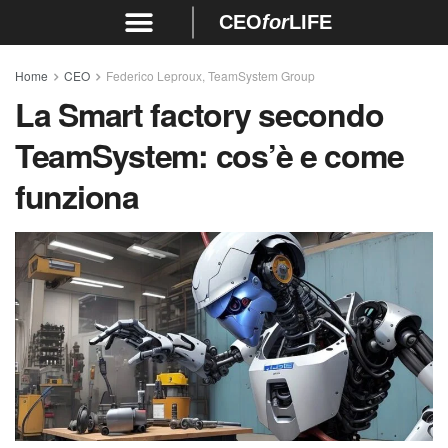
CEO
for
LIFE
Home
CEO
Federico Leproux, TeamSystem Group
La Smart factory secondo
TeamSystem: cos’è e come
funziona