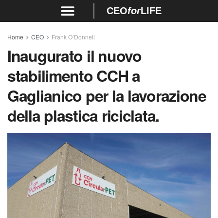
CEO
for
LIFE
Home
CEO
Frank O’Donnell
Inaugurato il nuovo
stabilimento CCH a
Gaglianico per la lavorazione
della plastica riciclata.