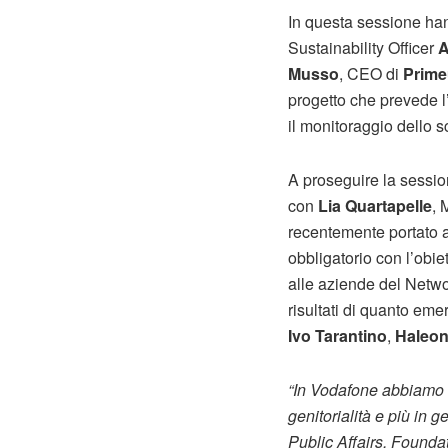
In questa sessione han
Sustainability Officer
A
Musso
, CEO di
Prime
progetto che prevede l
il monitoraggio dello s
A proseguire la sessio
con
Lia Quartapelle
, 
recentemente portato a
obbligatorio con l’obiet
alle aziende del Netwo
risultati di quanto em
Ivo Tarantino
,
Haleo
“In Vodafone abbiamo il
genitorialità e più in
Public Affairs, Foundat