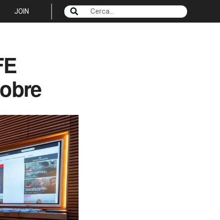
JOIN
FE
tobre