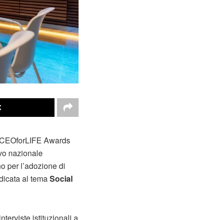
X
ei CEOforLIFE Awards
evo nazionale
o per l’adozione di
dedicata al tema
Social
interviste istituzionali a