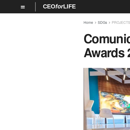
CEO
for
LIFE
Home
SDGs
PROJECT
Comunic
Awards 2