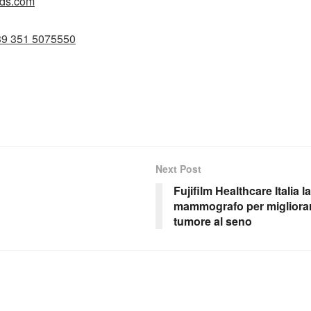
rds.com
39 351 5075550
Next Post
Fujifilm Healthcare Italia 
mammografo per migliorare
tumore al seno