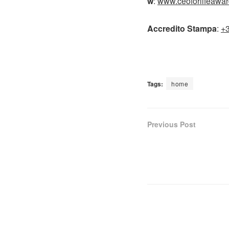
w
:
www.ceoforlifeawa
Accredito Stampa
:
+
Tags:
home
Previous Post