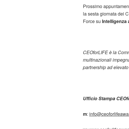
Prossimo appuntamento
la sesta giornata dei 
Force su
Intelligenza 
CEOforLIFE è la Commu
multinazionali impegnat
partnership ad elevato 
Ufficio Stampa CEOf
m
:
info@ceoforlifeaw