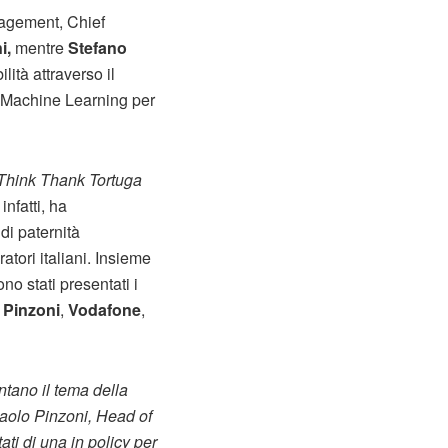
agement, Chief
i,
mentre
Stefano
ità attraverso il
 e Machine Learning per
Think Thank Tortuga
nfatti, ha
di paternità
ratori italiani. Insieme
o stati presentati i
 Pinzoni
,
Vodafone
,
ntano il tema della
Paolo Pinzoni, Head of
ti di una in policy per