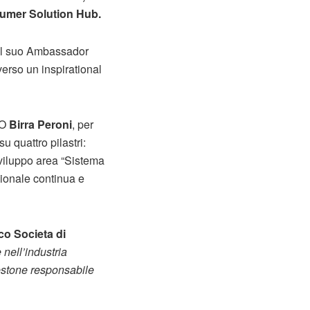
umer Solution Hub.
n il suo Ambassador
verso un inspirational
EO
Birra Peroni
, per
u quattro pilastri:
iluppo area “Sistema
sionale continua e
co Societa di
nell’industria
stone responsabile