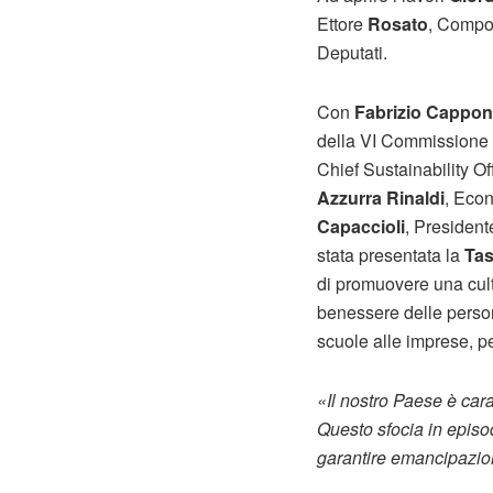
Ettore
Rosato
, Compo
Deputati.
Con
Fabrizio Cappon
della VI Commissione 
Chief Sustainability Of
Azzurra Rinaldi
, Eco
Capaccioli
, Presiden
stata presentata la
Tas
di promuovere una cult
benessere delle persone
scuole alle imprese, p
«Il nostro Paese è cara
Questo sfocia in episo
garantire emancipazio