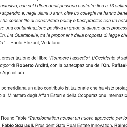
 inclusivo, con cui i dipendenti possono usufruire fino a 16 sett
o stipendio e, negli ultimi 3 anni, oltre 80 colleghi ne hanno bene
i ha consentito di condividere policy e best practice con un net
vorire una contaminazione positiva in grado di attuare quel proces
On. Lia Quartapelle, tra le proponenti della proposta di legge c
tà”. –
Paolo Pinzoni, Vodafone.
a presentazione del libro “
Rompere l’assedio”. L’Occidente si sal
tempo”
di
Roberto Arditti
, con la partecipazione dell’
On. Raffael
 Agricoltura.
 pomeridiana un altro contributo istituzionale che ha visto prot
o al Ministero degli Affari Esteri e della Cooperazione Internazio
la Round Table
“Transformation house: un nuovo approccio per lo 
n
Fabio Sgaragli,
President Gate Real Estate Innovation
, Raim