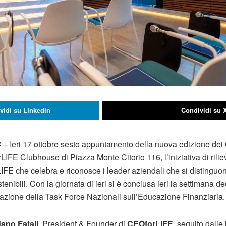
vidi su Linkedin
Condividi su 
 –
Ieri 17 ottobre sesto appuntamento della nuova edizione d
IFE Clubhouse di Piazza Monte Citorio 116, l’iniziativa di rili
IFE
che celebra e riconosce i leader aziendali che si distinguon
stenibili. Con la giornata di ieri si è conclusa ieri la settimana 
tazione della Task Force Nazionali sull’Educazione Finanziaria.
ano Fatali
, President & Founder di
CEOforLIFE
, seguito dalle 