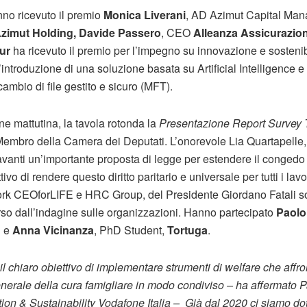
no ricevuto il premio
Monica Liverani
, AD Azimut Capital Man
zimut Holding, Davide Passero
, CEO
Alleanza Assicurazion
ur
ha ricevuto il premio per l’impegno su innovazione e sostenibil
’introduzione di una soluzione basata su Artificial Intelligence
cambio di file gestito e sicuro (MFT).
ne mattutina, la tavola rotonda la
Presentazione Report Survey 
Membro della Camera dei Deputati. L’onorevole Lia Quartapelle, i
vanti un’importante proposta di legge per estendere il congedo 
tivo di rendere questo diritto paritario e universale per tutti i lavo
rk CEOforLIFE e HRC Group, del Presidente Giordano Fatali son
erso dall’indagine sulle organizzazioni. Hanno partecipato
Paolo
n
e
Anna Vicinanza
, PhD Student,
Tortuga
.
 chiaro obiettivo di implementare strumenti di welfare che affro
 generale della cura famigliare in modo condiviso – ha affermato 
ion & Sustainability Vodafone Italia – Già dal 2020 ci siamo dota