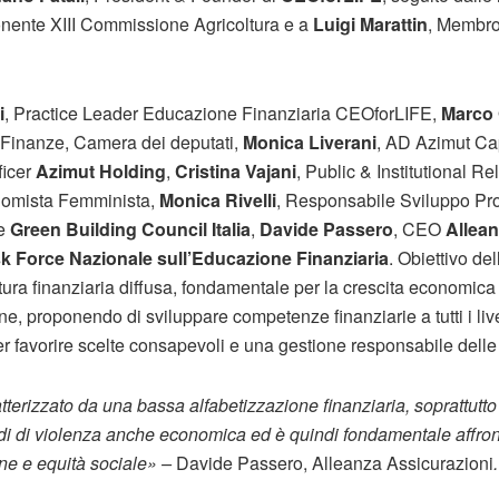
nente XIII Commissione Agricoltura e a
Luigi Marattin
, Membro
i
, Practice Leader Educazione Finanziaria CEOforLIFE,
Marco
Finanze, Camera dei deputati,
Monica Liverani
, AD Azimut Ca
ficer
Azimut Holding
,
Cristina Vajani
, Public & Institutional Re
nomista Femminista,
Monica Rivelli
, Responsabile Sviluppo Pro
te
Green Building Council Italia
,
Davide Passero
, CEO
Allean
k Force Nazionale sull’Educazione Finanziaria
. Obiettivo de
ura finanziaria diffusa, fondamentale per la crescita economica 
, proponendo di sviluppare competenze finanziarie a tutti i livel
er favorire scelte consapevoli e una gestione responsabile delle 
tterizzato da una bassa alfabetizzazione finanziaria, soprattutto
di di violenza anche economica ed è quindi fondamentale affro
ne e equità sociale» –
Davide Passero, Alleanza Assicurazioni
.