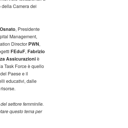
 della Camera dei
 Osnato
, Presidente
pital Management,
lation Director
PWN
,
getti
FEduF
,
Fabrizio
za Assicurazioni
è
lla Task Force è quello
del Paese e il
li educativi, dalle
risorse.
 del settore femminile.
ntare questo tema per