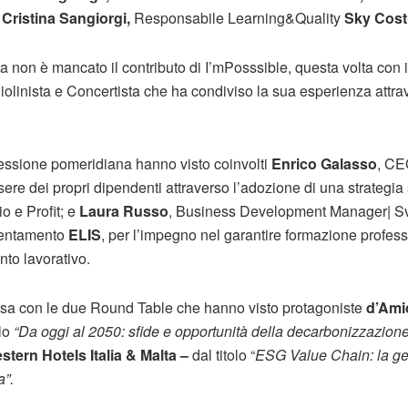
 Cristina Sangiorgi,
Responsabile Learning&Quality
Sky Cost
ata non è mancato il contributo di I’mPosssible, questa volta co
Violinista e Concertista che ha condiviso la sua esperienza attra
essione pomeridiana hanno visto coinvolti
Enrico Galasso
, C
ere dei propri dipendenti attraverso l’adozione di una strategia s
io e Profit; e
Laura Russo
, Business Development Manager| Sv
ientamento
ELIS
, per l’impegno nel garantire formazione profes
nto lavorativo.
lusa con le due Round Table che hanno visto protagoniste
d’Ami
olo
“Da oggi al 2050: sfide e opportunità della decarbonizzazione 
stern Hotels Italia & Malta –
dal titolo “
ESG Value Chain: la ge
a”.