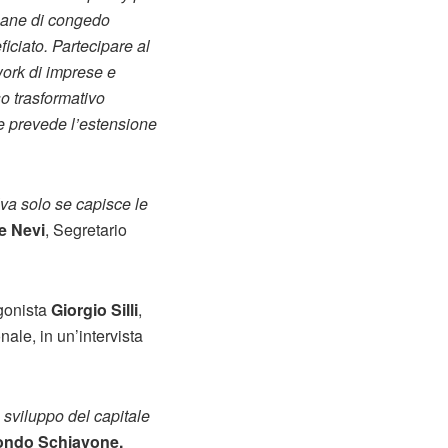
imane di congedo
ficiato. Partecipare al
work di imprese e
so trasformativo
he prevede l’estensione
va solo se capisce le
e Nevi
, Segretario
agonista
Giorgio Silli
,
nale, in un’intervista
sviluppo del capitale
ondo Schiavone,