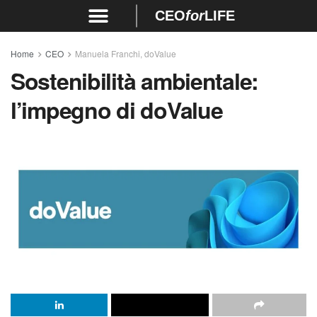
CEO
for
LIFE
Home
CEO
Manuela Franchi, doValue
Sostenibilità ambientale:
l’impegno di doValue