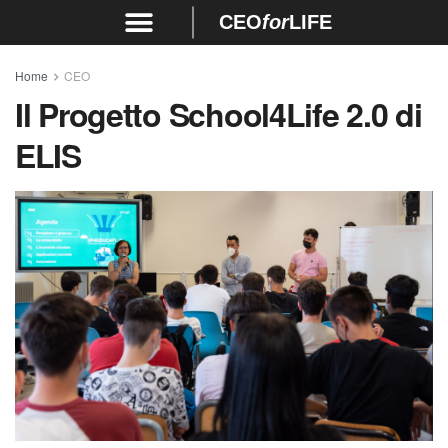
CEO
for
LIFE
Home
CEO
Il Progetto School4Life 2.0 di
ELIS