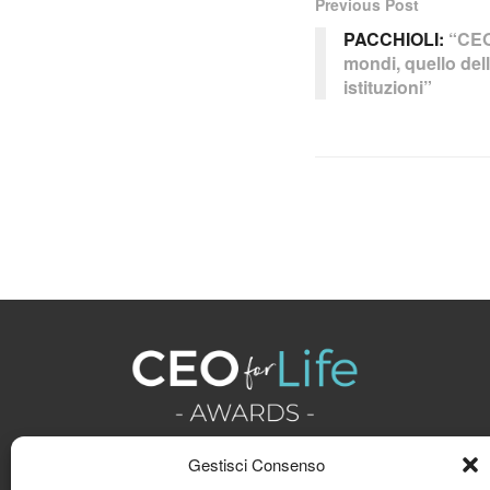
Previous Post
PACCHIOLI:
“CEO
mondi, quello dell
istituzioni”
Gestisci Consenso