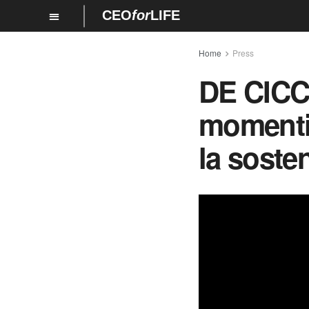
CEO
for
LIFE
Home
Press
DE CIC
momenti 
la sosten