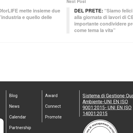
Next Post
forLIFE mette insieme due
DEL PRETE:
“Siamo felici
’industria e quello delle
alla giornata di lavori di 
importante condividere p
come tema la vita”
Sistema di Gestione Qua
Blog
Award
Ambiente-UNI EN ISO
News
Connect
9001:2015- UNI EN ISO
14001:2015
Calendar
Promote
Partnership