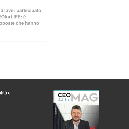
 di aver partecipato
CEOforLIFE: è
roposte che hanno
lità e