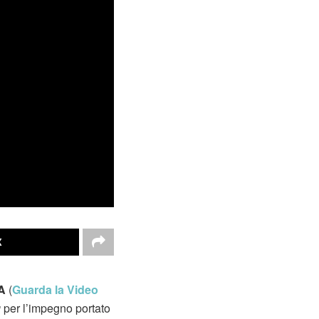
X
IA
(
Guarda la Video
g
per l’impegno portato