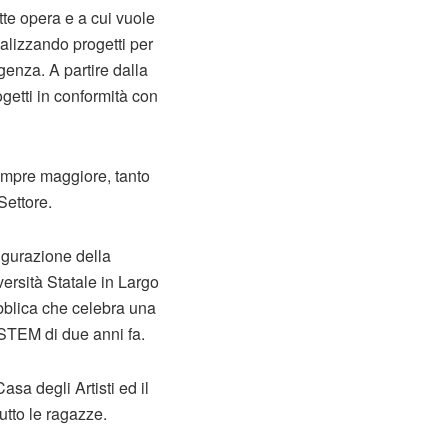
tte opera e a cui vuole
realizzando progetti per
rgenza. A partire dalla
getti in conformità con
empre maggiore, tanto
Settore.
augurazione della
versità Statale in Largo
pubblica che celebra una
e STEM di due anni fa.
sa degli Artisti ed il
utto le ragazze.