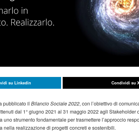
vidi su Linkedin
Condividi su 
 pubblicato il
Bilancio Sociale 2022
, con l’obiettivo di comuni
ttenuti dal 1° giugno 2021 al 31 maggio 2022 agli Stakeholder di 
 uno strumento fondamentale per trasmettere l’approccio respo
ella realizzazione di progetti concreti e sostenibili.