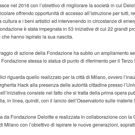
ce nel 2016 con l’obiettivo di migliorare la società in cui Deloi
rticolare offrendo opportunità di accesso all’istruzione per tutti, 
la cultura e i beni artistici ed intervenendo in circostanze di eme
ondazione è stata impegnata in 53 iniziative di cui 22 grandi pro
ipi che hanno ispirato la sua nascita.
l raggio di azione della Fondazione ha subito un ampliamento s
Fondazione stessa lo status di punto di riferimento per il Terzo 
ici riguarda quello realizzato per la città di Milano, ovvero l’in
gherita Hack alla presenza delle autorità cittadine presso l’Uni
ell’iniziativa consiste nel fatto che si tratta della prima opera 
lia, in linea, quindi, con il lancio dell’Osservatorio sulle materi
a da Fondazione Deloitte e realizzata in collaborazione con la Ca
Milano con l’obiettivo di ispirare le nuove generazioni, sopratt