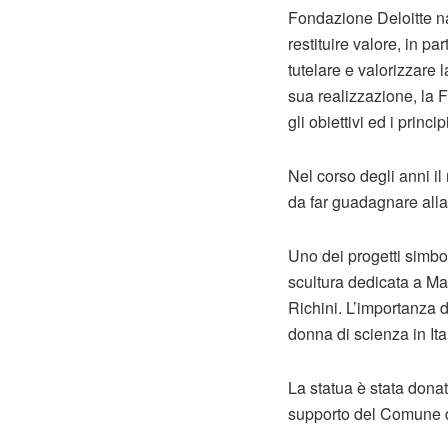
Fondazione Deloitte nas
restituire valore, in pa
tutelare e valorizzare 
sua realizzazione, la F
gli obiettivi ed i princ
Nel corso degli anni i
da far guadagnare alla 
Uno dei progetti simbol
scultura dedicata a Mar
Richini. L’importanza d
donna di scienza in Ita
La statua è stata donat
supporto del Comune di 