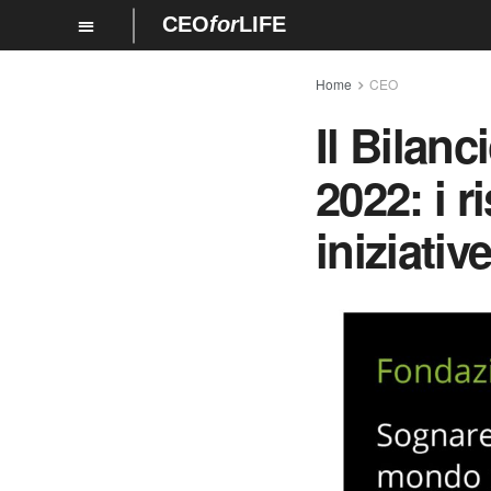
CEO
for
LIFE
Home
CEO
Il Bilan
2022: i r
iniziati