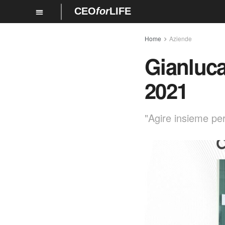
CEO
for
LIFE
Home
Aziende
Gianluca
2021
"Agire insieme pe