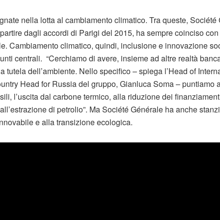
ate nella lotta al cambiamento climatico. Tra queste, Société 
 partire dagli accordi di Parigi del 2015, ha sempre coinciso con
e. Cambiamento climatico, quindi, inclusione e innovazione soc
 punti centrali. “Cerchiamo di avere, insieme ad altre realtà banca
alla tutela dell’ambiente. Nello specifico – spiega l’Head of Inter
untry Head for Russia del gruppo, Gianluca Soma – puntiamo al
ili, l’uscita dal carbone termico, alla riduzione dei finanziamen
e all’estrazione di petrolio”. Ma Société Générale ha anche stanz
innovabile e alla transizione ecologica.