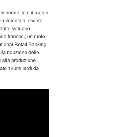
Générale, la cui ragion
 la volontà di essere
iale, sviluppo
rie francesi, un ruolo
national Retail Banking
la riduzione delle
ti alla produzione
iato 120miliardi da