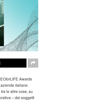
X
 CEO
for
LIFE Awards
 aziende italiane.
tra le altre cose, su
rativa – dei soggetti