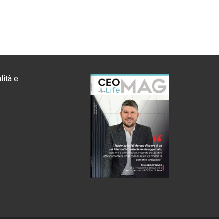
lità e