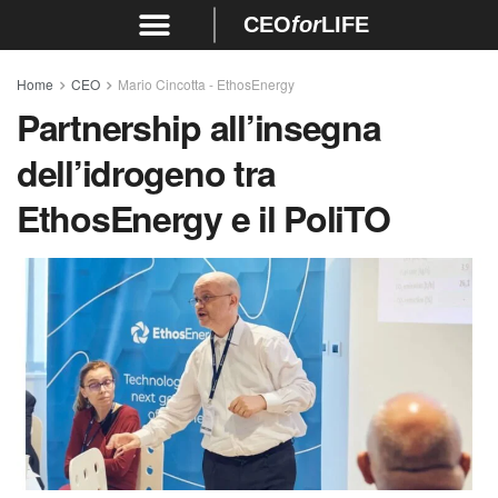
CEO
for
LIFE
Home
CEO
Mario Cincotta - EthosEnergy
Partnership all’insegna
dell’idrogeno tra
EthosEnergy e il PoliTO